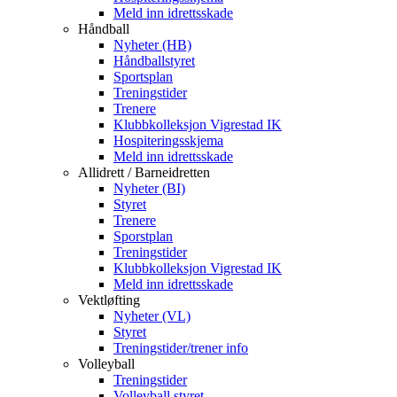
Meld inn idrettsskade
Håndball
Nyheter (HB)
Håndballstyret
Sportsplan
Treningstider
Trenere
Klubbkolleksjon Vigrestad IK
Hospiteringsskjema
Meld inn idrettsskade
Allidrett / Barneidretten
Nyheter (BI)
Styret
Trenere
Sporstplan
Treningstider
Klubbkolleksjon Vigrestad IK
Meld inn idrettsskade
Vektløfting
Nyheter (VL)
Styret
Treningstider/trener info
Volleyball
Treningstider
Volleyball styret