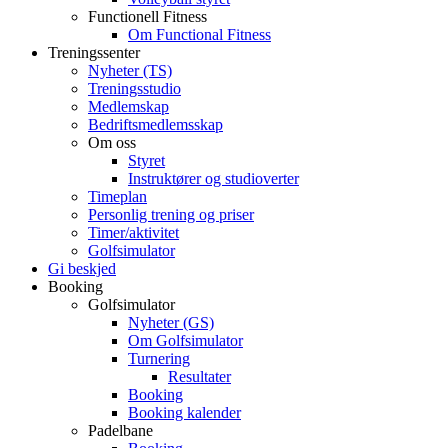
Functionell Fitness
Om Functional Fitness
Treningssenter
Nyheter (TS)
Treningsstudio
Medlemskap
Bedriftsmedlemsskap
Om oss
Styret
Instruktører og studioverter
Timeplan
Personlig trening og priser
Timer/aktivitet
Golfsimulator
Gi beskjed
Booking
Golfsimulator
Nyheter (GS)
Om Golfsimulator
Turnering
Resultater
Booking
Booking kalender
Padelbane