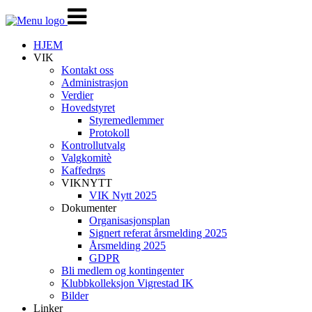
Veksle
navigasjon
HJEM
VIK
Kontakt oss
Administrasjon
Verdier
Hovedstyret
Styremedlemmer
Protokoll
Kontrollutvalg
Valgkomitè
Kaffedrøs
VIKNYTT
VIK Nytt 2025
Dokumenter
Organisasjonsplan
Signert referat årsmelding 2025
Årsmelding 2025
GDPR
Bli medlem og kontingenter
Klubbkolleksjon Vigrestad IK
Bilder
Linker