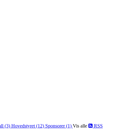
ll (3)
Hovedstyret (12)
Sponsorer (1)
Vis alle
RSS