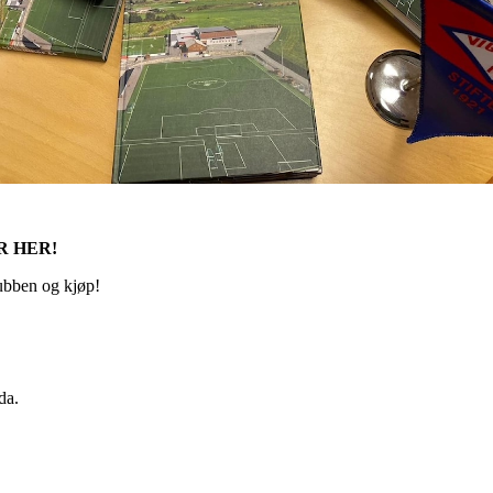
ER HER!
ubben og kjøp!
da.