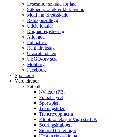
Lysespirer søknad for lag
Søknad produkter klubben.no
Meld inn idrettsskade
Refusjonsutlegg
Utleie lokaler
Dugnadregistrering
Alle med
Politiattest
Rent idrettslag
Grasrotandelen
UEGO-bry seg
Mobbing
Facebook
Sponsorer
Våre idretter
Fotball
Nyheter (FB)
Fotballstyret
Sportsplan
Treningstider
Trenere/oppmenn
Klubbkolleksjon Vigrestad IK
Scoringsklubben
Søknad turneringer
Hospiteringsskjema