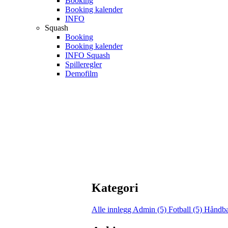
Booking
Booking kalender
INFO
Squash
Booking
Booking kalender
INFO Squash
Spilleregler
Demofilm
Kategori
Alle innlegg
Admin (5)
Fotball (5)
Håndba