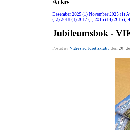
Arkiv
Desember 2025 (1)
November 2025 (1)
A
(12)
2018 (3)
2017 (1)
2016 (14)
2015 (14
Jubileumsbok - VI
Postet av
Vigrestad Idrettsklubb
den
20. d