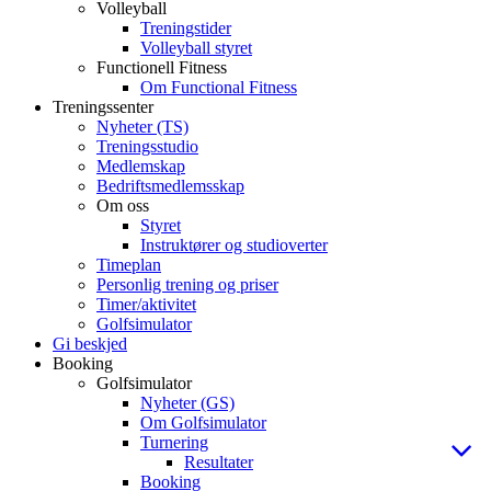
Volleyball
Treningstider
Volleyball styret
Functionell Fitness
Om Functional Fitness
Treningssenter
Nyheter (TS)
Treningsstudio
Medlemskap
Bedriftsmedlemsskap
Om oss
Styret
Instruktører og studioverter
Timeplan
Personlig trening og priser
Timer/aktivitet
Golfsimulator
Gi beskjed
Booking
Golfsimulator
Nyheter (GS)
Om Golfsimulator
Turnering
Resultater
Booking