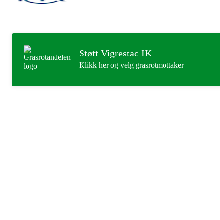
Støtt Vigrestad IK
Klikk her og velg grasrotmottaker