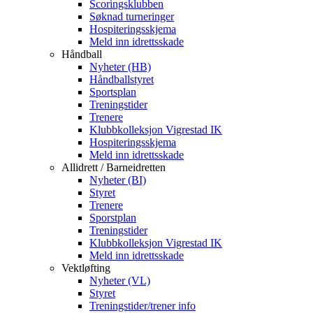
Scoringsklubben
Søknad turneringer
Hospiteringsskjema
Meld inn idrettsskade
Håndball
Nyheter (HB)
Håndballstyret
Sportsplan
Treningstider
Trenere
Klubbkolleksjon Vigrestad IK
Hospiteringsskjema
Meld inn idrettsskade
Allidrett / Barneidretten
Nyheter (BI)
Styret
Trenere
Sporstplan
Treningstider
Klubbkolleksjon Vigrestad IK
Meld inn idrettsskade
Vektløfting
Nyheter (VL)
Styret
Treningstider/trener info