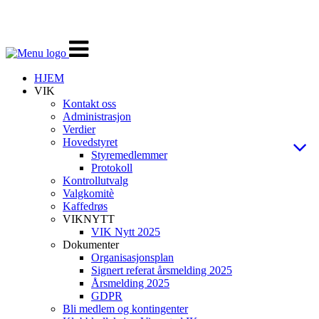
Veksle
navigasjon
HJEM
VIK
Kontakt oss
Administrasjon
Verdier
Hovedstyret
Styremedlemmer
Protokoll
Kontrollutvalg
Valgkomitè
Kaffedrøs
VIKNYTT
VIK Nytt 2025
Dokumenter
Organisasjonsplan
Signert referat årsmelding 2025
Årsmelding 2025
GDPR
Bli medlem og kontingenter