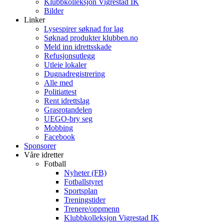
Klubbkolleksjon Vigrestad IK
Bilder
Linker
Lysespirer søknad for lag
Søknad produkter klubben.no
Meld inn idrettsskade
Refusjonsutlegg
Utleie lokaler
Dugnadregistrering
Alle med
Politiattest
Rent idrettslag
Grasrotandelen
UEGO-bry seg
Mobbing
Facebook
Sponsorer
Våre idretter
Fotball
Nyheter (FB)
Fotballstyret
Sportsplan
Treningstider
Trenere/oppmenn
Klubbkolleksjon Vigrestad IK