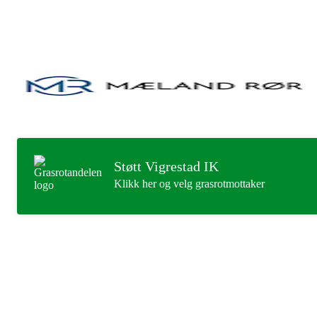
Støtt Vigrestad IK
Klikk her og velg grasrotmottaker