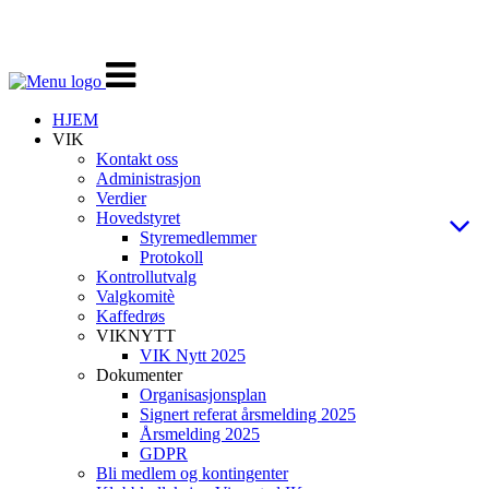
Veksle
navigasjon
HJEM
VIK
Kontakt oss
Administrasjon
Verdier
Hovedstyret
Styremedlemmer
Protokoll
Kontrollutvalg
Valgkomitè
Kaffedrøs
VIKNYTT
VIK Nytt 2025
Dokumenter
Organisasjonsplan
Signert referat årsmelding 2025
Årsmelding 2025
GDPR
Bli medlem og kontingenter