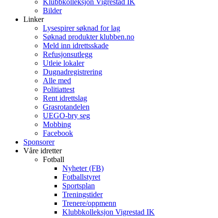
Klubbkolleksjon Vigrestad IK
Bilder
Linker
Lysespirer søknad for lag
Søknad produkter klubben.no
Meld inn idrettsskade
Refusjonsutlegg
Utleie lokaler
Dugnadregistrering
Alle med
Politiattest
Rent idrettslag
Grasrotandelen
UEGO-bry seg
Mobbing
Facebook
Sponsorer
Våre idretter
Fotball
Nyheter (FB)
Fotballstyret
Sportsplan
Treningstider
Trenere/oppmenn
Klubbkolleksjon Vigrestad IK