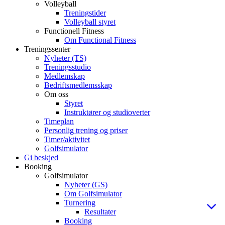
Volleyball
Treningstider
Volleyball styret
Functionell Fitness
Om Functional Fitness
Treningssenter
Nyheter (TS)
Treningsstudio
Medlemskap
Bedriftsmedlemsskap
Om oss
Styret
Instruktører og studioverter
Timeplan
Personlig trening og priser
Timer/aktivitet
Golfsimulator
Gi beskjed
Booking
Golfsimulator
Nyheter (GS)
Om Golfsimulator
Turnering
Resultater
Booking