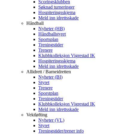
Scoringsklubben
Søknad turneringer
Hospiteringsskjema
Meld inn idrettsskade
Håndball
Nyheter (HB)
Håndballstyret
Sportsplan
Treningstider
Trenere
Klubbkolleksjon Vigrestad IK
Hospiteringsskjema
Meld inn idrettsskade
Allidrett / Barneidretten
Nyheter (BI)
Styret
Trenere
Sporstplan
Treningstider
Klubbkolleksjon Vigrestad IK
Meld inn idrettsskade
Vektløfting
Nyheter (VL)
Styret
Treningstider/trener info