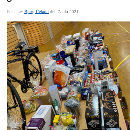
Postet av
Bjørg Ueland
den
7. okt 2021