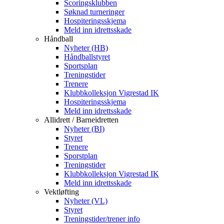
Scoringsklubben
Søknad turneringer
Hospiteringsskjema
Meld inn idrettsskade
Håndball
Nyheter (HB)
Håndballstyret
Sportsplan
Treningstider
Trenere
Klubbkolleksjon Vigrestad IK
Hospiteringsskjema
Meld inn idrettsskade
Allidrett / Barneidretten
Nyheter (BI)
Styret
Trenere
Sporstplan
Treningstider
Klubbkolleksjon Vigrestad IK
Meld inn idrettsskade
Vektløfting
Nyheter (VL)
Styret
Treningstider/trener info