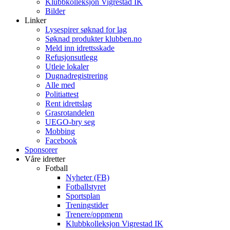
Klubbkolleksjon Vigrestad IK
Bilder
Linker
Lysespirer søknad for lag
Søknad produkter klubben.no
Meld inn idrettsskade
Refusjonsutlegg
Utleie lokaler
Dugnadregistrering
Alle med
Politiattest
Rent idrettslag
Grasrotandelen
UEGO-bry seg
Mobbing
Facebook
Sponsorer
Våre idretter
Fotball
Nyheter (FB)
Fotballstyret
Sportsplan
Treningstider
Trenere/oppmenn
Klubbkolleksjon Vigrestad IK