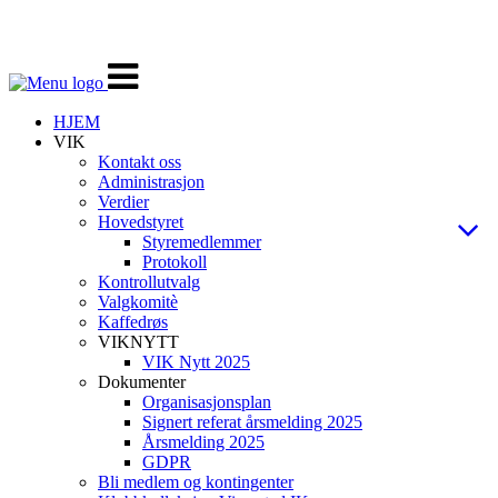
Veksle
navigasjon
HJEM
VIK
Kontakt oss
Administrasjon
Verdier
Hovedstyret
Styremedlemmer
Protokoll
Kontrollutvalg
Valgkomitè
Kaffedrøs
VIKNYTT
VIK Nytt 2025
Dokumenter
Organisasjonsplan
Signert referat årsmelding 2025
Årsmelding 2025
GDPR
Bli medlem og kontingenter