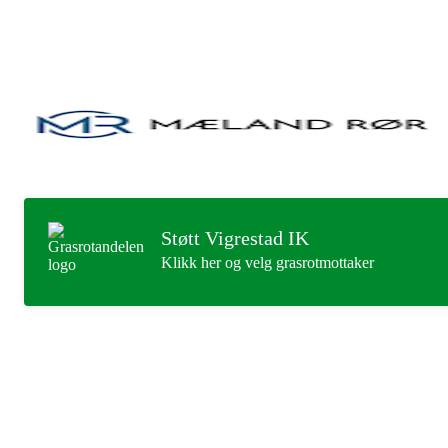
Støtt Vigrestad IK
Klikk her og velg grasrotmottaker