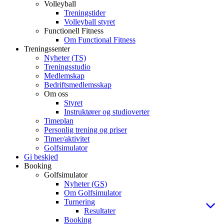
Volleyball
Treningstider
Volleyball styret
Functionell Fitness
Om Functional Fitness
Treningssenter
Nyheter (TS)
Treningsstudio
Medlemskap
Bedriftsmedlemsskap
Om oss
Styret
Instruktører og studioverter
Timeplan
Personlig trening og priser
Timer/aktivitet
Golfsimulator
Gi beskjed
Booking
Golfsimulator
Nyheter (GS)
Om Golfsimulator
Turnering
Resultater
Booking