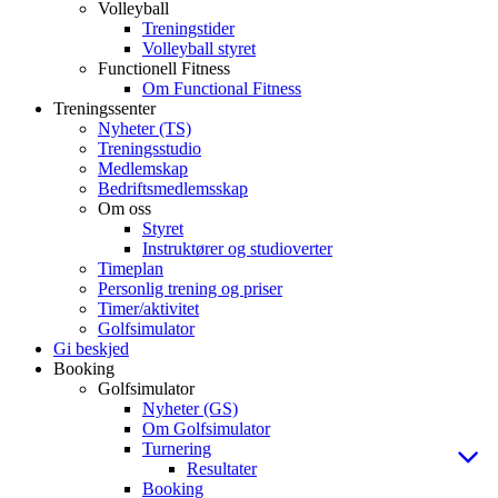
Volleyball
Treningstider
Volleyball styret
Functionell Fitness
Om Functional Fitness
Treningssenter
Nyheter (TS)
Treningsstudio
Medlemskap
Bedriftsmedlemsskap
Om oss
Styret
Instruktører og studioverter
Timeplan
Personlig trening og priser
Timer/aktivitet
Golfsimulator
Gi beskjed
Booking
Golfsimulator
Nyheter (GS)
Om Golfsimulator
Turnering
Resultater
Booking