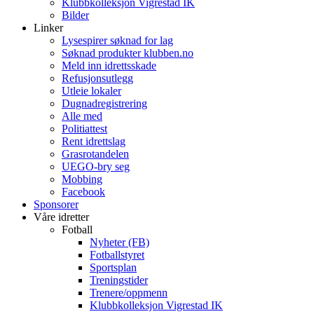
Klubbkolleksjon Vigrestad IK
Bilder
Linker
Lysespirer søknad for lag
Søknad produkter klubben.no
Meld inn idrettsskade
Refusjonsutlegg
Utleie lokaler
Dugnadregistrering
Alle med
Politiattest
Rent idrettslag
Grasrotandelen
UEGO-bry seg
Mobbing
Facebook
Sponsorer
Våre idretter
Fotball
Nyheter (FB)
Fotballstyret
Sportsplan
Treningstider
Trenere/oppmenn
Klubbkolleksjon Vigrestad IK