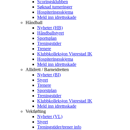
Scoringsklubben
Søknad turneringer
Hospiteringsskjema
Meld inn idrettsskade
Håndball
Nyheter (HB)
Håndballstyret
Sportsplan
Treningstider
Trenere
Klubbkolleksjon Vigrestad IK
Hospiteringsskjema
Meld inn idrettsskade
Allidrett / Barneidretten
Nyheter (BI)
Styret
Trenere
Sporstplan
Treningstider
Klubbkolleksjon Vigrestad IK
Meld inn idrettsskade
Vektløfting
Nyheter (VL)
Styret
Treningstider/trener info