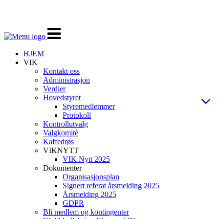
Veksle
navigasjon
HJEM
VIK
Kontakt oss
Administrasjon
Verdier
Hovedstyret
Styremedlemmer
Protokoll
Kontrollutvalg
Valgkomitè
Kaffedrøs
VIKNYTT
VIK Nytt 2025
Dokumenter
Organisasjonsplan
Signert referat årsmelding 2025
Årsmelding 2025
GDPR
Bli medlem og kontingenter