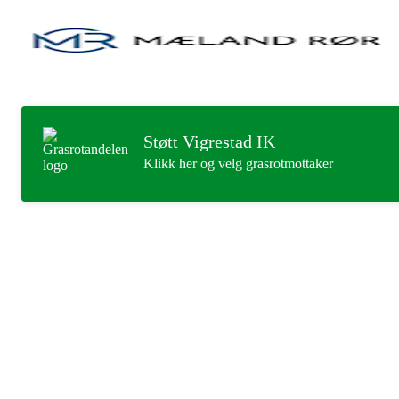
Støtt Vigrestad IK
Klikk her og velg grasrotmottaker