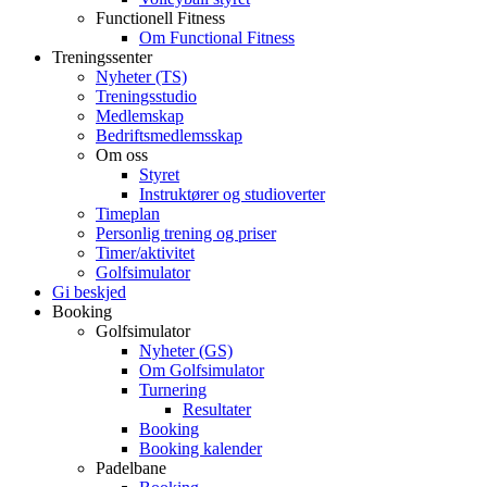
Functionell Fitness
Om Functional Fitness
Treningssenter
Nyheter (TS)
Treningsstudio
Medlemskap
Bedriftsmedlemsskap
Om oss
Styret
Instruktører og studioverter
Timeplan
Personlig trening og priser
Timer/aktivitet
Golfsimulator
Gi beskjed
Booking
Golfsimulator
Nyheter (GS)
Om Golfsimulator
Turnering
Resultater
Booking
Booking kalender
Padelbane