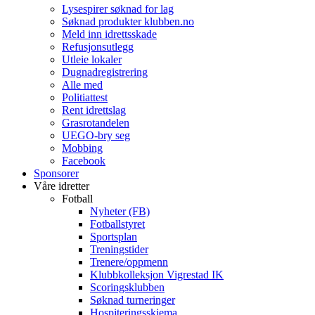
Lysespirer søknad for lag
Søknad produkter klubben.no
Meld inn idrettsskade
Refusjonsutlegg
Utleie lokaler
Dugnadregistrering
Alle med
Politiattest
Rent idrettslag
Grasrotandelen
UEGO-bry seg
Mobbing
Facebook
Sponsorer
Våre idretter
Fotball
Nyheter (FB)
Fotballstyret
Sportsplan
Treningstider
Trenere/oppmenn
Klubbkolleksjon Vigrestad IK
Scoringsklubben
Søknad turneringer
Hospiteringsskjema