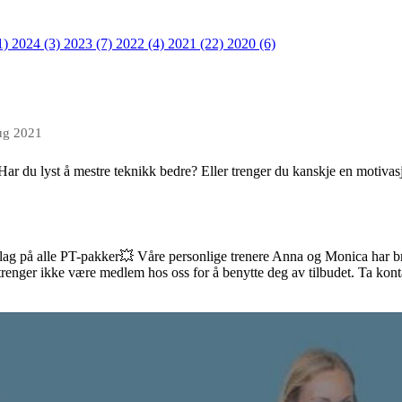
1)
2024 (3)
2023 (7)
2022 (4)
2021 (22)
2020 (6)
ug 2021
ar du lyst å mestre teknikk bedre? Eller trenger du kanskje en motiva
avslag på alle PT-pakker💥 Våre personlige trenere Anna og Monica har 
renger ikke være medlem hos oss for å benytte deg av tilbudet. Ta konta