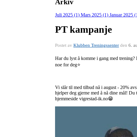
Arkiv
Juli 2025 (1)
Mars 2025 (1)
Januar 2025 (
PT kampanje
Postet av
Klubben Treningssenter
den
6. a
Har du lyst å komme i gang med trening? H
noe for deg⭐️
Vi slår til med tilbud nå i august - 20% 
hjelper deg gjerne med å nå dine mål! Du t
hjemmeside vigrestad-ik.no😁