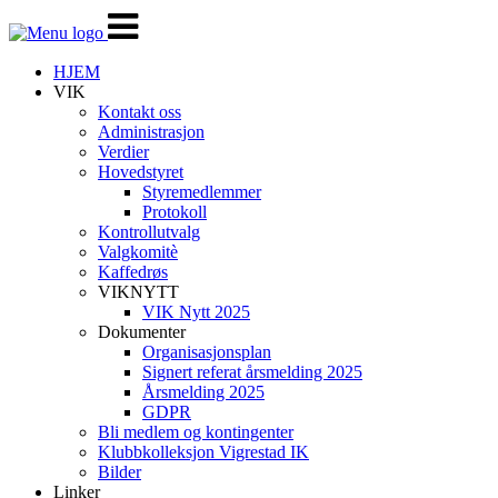
Veksle
navigasjon
HJEM
VIK
Kontakt oss
Administrasjon
Verdier
Hovedstyret
Styremedlemmer
Protokoll
Kontrollutvalg
Valgkomitè
Kaffedrøs
VIKNYTT
VIK Nytt 2025
Dokumenter
Organisasjonsplan
Signert referat årsmelding 2025
Årsmelding 2025
GDPR
Bli medlem og kontingenter
Klubbkolleksjon Vigrestad IK
Bilder
Linker