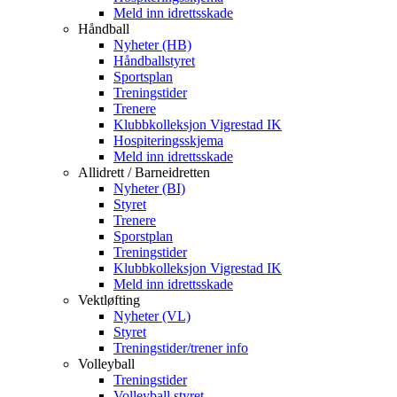
Meld inn idrettsskade
Håndball
Nyheter (HB)
Håndballstyret
Sportsplan
Treningstider
Trenere
Klubbkolleksjon Vigrestad IK
Hospiteringsskjema
Meld inn idrettsskade
Allidrett / Barneidretten
Nyheter (BI)
Styret
Trenere
Sporstplan
Treningstider
Klubbkolleksjon Vigrestad IK
Meld inn idrettsskade
Vektløfting
Nyheter (VL)
Styret
Treningstider/trener info
Volleyball
Treningstider
Volleyball styret