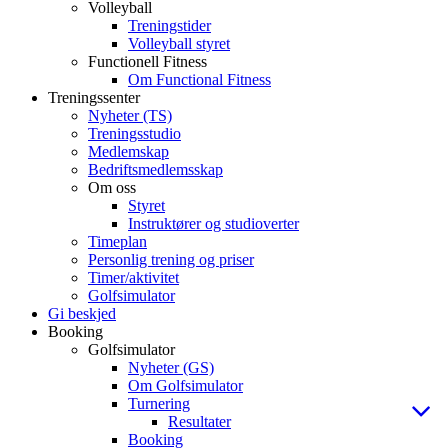
Volleyball
Treningstider
Volleyball styret
Functionell Fitness
Om Functional Fitness
Treningssenter
Nyheter (TS)
Treningsstudio
Medlemskap
Bedriftsmedlemsskap
Om oss
Styret
Instruktører og studioverter
Timeplan
Personlig trening og priser
Timer/aktivitet
Golfsimulator
Gi beskjed
Booking
Golfsimulator
Nyheter (GS)
Om Golfsimulator
Turnering
Resultater
Booking