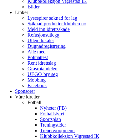
Klubbkolleksjon Vigrestad IK
Bilder
Linker
Lysespirer søknad for lag
Søknad produkter klubben.no
Meld inn idrettsskade
Refusjonsutlegg
Utleie lokaler
Dugnadregistrering
Alle med
Politiattest
Rent idrettslag
Grasrotandelen
UEGO-bry seg
Mobbing
Facebook
Sponsorer
Våre idretter
Fotball
Nyheter (FB)
Fotballstyret
Sportsplan
Treningstider
Trenere/oppmenn
Klubbkolleksjon Vigrestad IK