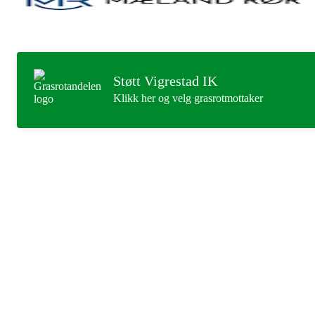
Støtt Vigrestad IK
Klikk her og velg grasrotmottaker