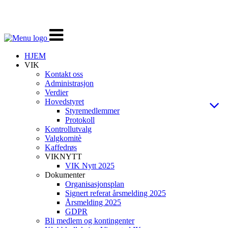
Veksle
navigasjon
HJEM
VIK
Kontakt oss
Administrasjon
Verdier
Hovedstyret
Styremedlemmer
Protokoll
Kontrollutvalg
Valgkomitè
Kaffedrøs
VIKNYTT
VIK Nytt 2025
Dokumenter
Organisasjonsplan
Signert referat årsmelding 2025
Årsmelding 2025
GDPR
Bli medlem og kontingenter