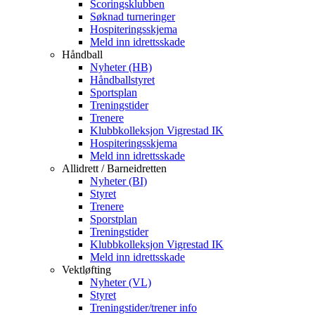
Scoringsklubben
Søknad turneringer
Hospiteringsskjema
Meld inn idrettsskade
Håndball
Nyheter (HB)
Håndballstyret
Sportsplan
Treningstider
Trenere
Klubbkolleksjon Vigrestad IK
Hospiteringsskjema
Meld inn idrettsskade
Allidrett / Barneidretten
Nyheter (BI)
Styret
Trenere
Sporstplan
Treningstider
Klubbkolleksjon Vigrestad IK
Meld inn idrettsskade
Vektløfting
Nyheter (VL)
Styret
Treningstider/trener info