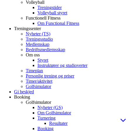
Volleyball
Treningstider
Volleyball styret
Functionell Fitness
Om Functional Fitness
Treningssenter
Nyheter (TS)
Treningsstudio
Medlemskap
Bedriftsmedlemsskap
Om oss
Styret
Instruktører og studioverter
Timeplan
Personlig trening og priser
Timer/aktivitet
Golfsimulator
Gi beskjed
Booking
Golfsimulator
Nyheter (GS)
Om Golfsimulator
Turnering
Resultater
Booking