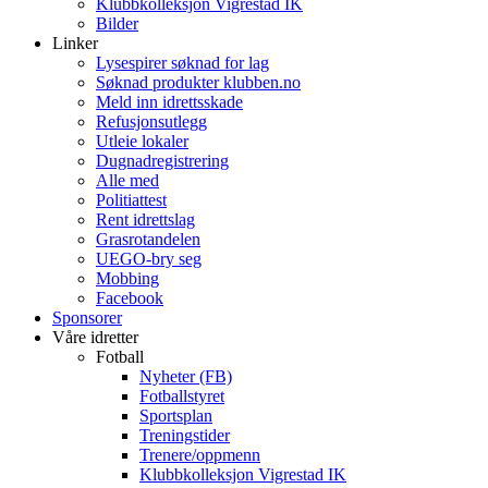
Klubbkolleksjon Vigrestad IK
Bilder
Linker
Lysespirer søknad for lag
Søknad produkter klubben.no
Meld inn idrettsskade
Refusjonsutlegg
Utleie lokaler
Dugnadregistrering
Alle med
Politiattest
Rent idrettslag
Grasrotandelen
UEGO-bry seg
Mobbing
Facebook
Sponsorer
Våre idretter
Fotball
Nyheter (FB)
Fotballstyret
Sportsplan
Treningstider
Trenere/oppmenn
Klubbkolleksjon Vigrestad IK