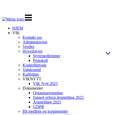
Veksle
navigasjon
HJEM
VIK
Kontakt oss
Administrasjon
Verdier
Hovedstyret
Styremedlemmer
Protokoll
Kontrollutvalg
Valgkomitè
Kaffedrøs
VIKNYTT
VIK Nytt 2025
Dokumenter
Organisasjonsplan
Signert referat årsmelding 2025
Årsmelding 2025
GDPR
Bli medlem og kontingenter