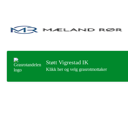
Støtt Vigrestad IK
Klikk her og velg grasrotmottaker