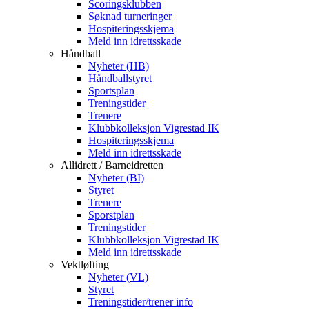
Scoringsklubben
Søknad turneringer
Hospiteringsskjema
Meld inn idrettsskade
Håndball
Nyheter (HB)
Håndballstyret
Sportsplan
Treningstider
Trenere
Klubbkolleksjon Vigrestad IK
Hospiteringsskjema
Meld inn idrettsskade
Allidrett / Barneidretten
Nyheter (BI)
Styret
Trenere
Sporstplan
Treningstider
Klubbkolleksjon Vigrestad IK
Meld inn idrettsskade
Vektløfting
Nyheter (VL)
Styret
Treningstider/trener info