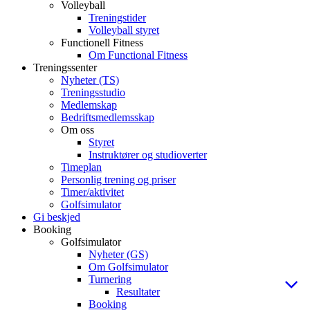
Volleyball
Treningstider
Volleyball styret
Functionell Fitness
Om Functional Fitness
Treningssenter
Nyheter (TS)
Treningsstudio
Medlemskap
Bedriftsmedlemsskap
Om oss
Styret
Instruktører og studioverter
Timeplan
Personlig trening og priser
Timer/aktivitet
Golfsimulator
Gi beskjed
Booking
Golfsimulator
Nyheter (GS)
Om Golfsimulator
Turnering
Resultater
Booking