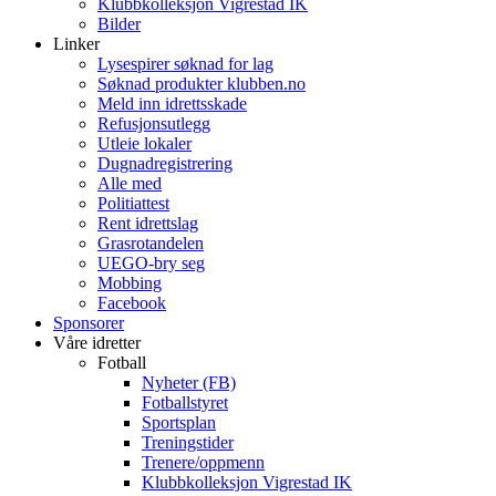
Klubbkolleksjon Vigrestad IK
Bilder
Linker
Lysespirer søknad for lag
Søknad produkter klubben.no
Meld inn idrettsskade
Refusjonsutlegg
Utleie lokaler
Dugnadregistrering
Alle med
Politiattest
Rent idrettslag
Grasrotandelen
UEGO-bry seg
Mobbing
Facebook
Sponsorer
Våre idretter
Fotball
Nyheter (FB)
Fotballstyret
Sportsplan
Treningstider
Trenere/oppmenn
Klubbkolleksjon Vigrestad IK