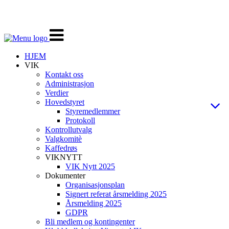
Veksle
navigasjon
HJEM
VIK
Kontakt oss
Administrasjon
Verdier
Hovedstyret
Styremedlemmer
Protokoll
Kontrollutvalg
Valgkomitè
Kaffedrøs
VIKNYTT
VIK Nytt 2025
Dokumenter
Organisasjonsplan
Signert referat årsmelding 2025
Årsmelding 2025
GDPR
Bli medlem og kontingenter