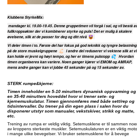
Klubbens StyrkeMix:
mandager kl. 19.00-19.45. Denne gruppetimen vil forgå i sal, og vil bestå av
fullkroppsøkter der vi kombinerer styrke og puls! Det er mulig å skalere 
øvelsene, slik at de passer for deg og ditt nivå
Vi deler timen i to. Første del har fokus på god teknikk og tyngre belastning 
på de store muskelgruppene
 I andre del reduserer vi vektene slik at vi 
kan holde et jevnt og høyt tempo, og her er timens pulstopp
 Hvordan 
timen organiseres kan variere. Noen ganger kjører vi EMOM og AMRAP, 
mens andre ganger kan vi jobbe 45 sekunder på og 15 sekunder av.
STERK rumpe&kjerne:
Timen inneholder en 5-10 minutters dynamisk oppvarming og
en 35-40 minutters hoveddel hvor vi trener sete- og
kjernemuskulatur. Timen gjennomføres med både sett/rep og
tidsintervaller. Du trener på din egen plass i salen hvor du
disponerer utstyr som manualer, vekstskiver, strikk og matte,
etc.
Trening av rumpa er veldig viktig. Setemusklene er til sammen noe
av kroppens sterkeste muskler. Setemuskulaturen er en viktig moto
i mange ulike bevegelser. Vi bruker setemusklene for å bevege