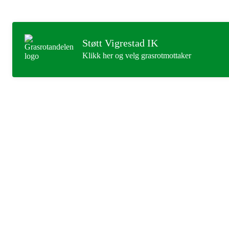
Støtt Vigrestad IK
Klikk her og velg grasrotmottaker