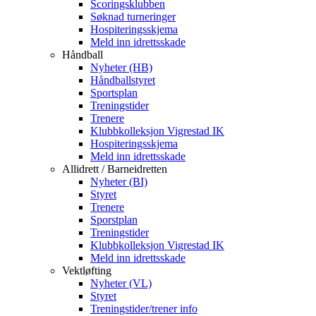
Scoringsklubben
Søknad turneringer
Hospiteringsskjema
Meld inn idrettsskade
Håndball
Nyheter (HB)
Håndballstyret
Sportsplan
Treningstider
Trenere
Klubbkolleksjon Vigrestad IK
Hospiteringsskjema
Meld inn idrettsskade
Allidrett / Barneidretten
Nyheter (BI)
Styret
Trenere
Sporstplan
Treningstider
Klubbkolleksjon Vigrestad IK
Meld inn idrettsskade
Vektløfting
Nyheter (VL)
Styret
Treningstider/trener info