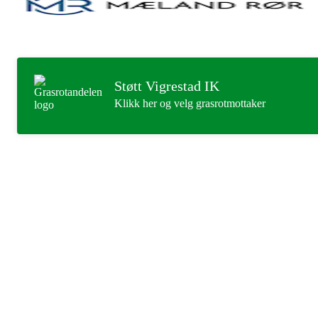
Støtt Vigrestad IK
Klikk her og velg grasrotmottaker