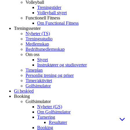
Volleyball
Treningstider
Volleyball styret
Functionell Fitness
Om Functional Fitness
Treningssenter
Nyheter (TS)
Treningsstudio
Medlemskap
Bedriftsmedlemsskap
Om oss
Styret
Instruktører og studioverter
Timeplan
Personlig trening og priser
Timer/aktivitet
Golfsimulator
Gi beskjed
Booking
Golfsimulator
Nyheter (GS)
Om Golfsimulator
Turnering
Resultater
Booking