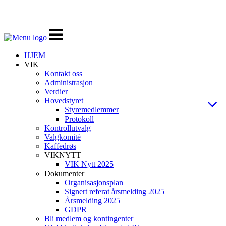
Veksle
navigasjon
HJEM
VIK
Kontakt oss
Administrasjon
Verdier
Hovedstyret
Styremedlemmer
Protokoll
Kontrollutvalg
Valgkomitè
Kaffedrøs
VIKNYTT
VIK Nytt 2025
Dokumenter
Organisasjonsplan
Signert referat årsmelding 2025
Årsmelding 2025
GDPR
Bli medlem og kontingenter