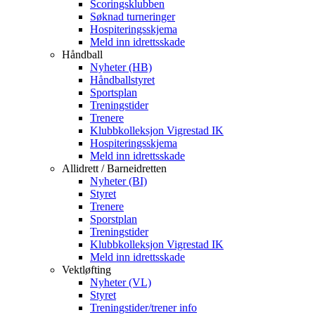
Scoringsklubben
Søknad turneringer
Hospiteringsskjema
Meld inn idrettsskade
Håndball
Nyheter (HB)
Håndballstyret
Sportsplan
Treningstider
Trenere
Klubbkolleksjon Vigrestad IK
Hospiteringsskjema
Meld inn idrettsskade
Allidrett / Barneidretten
Nyheter (BI)
Styret
Trenere
Sporstplan
Treningstider
Klubbkolleksjon Vigrestad IK
Meld inn idrettsskade
Vektløfting
Nyheter (VL)
Styret
Treningstider/trener info