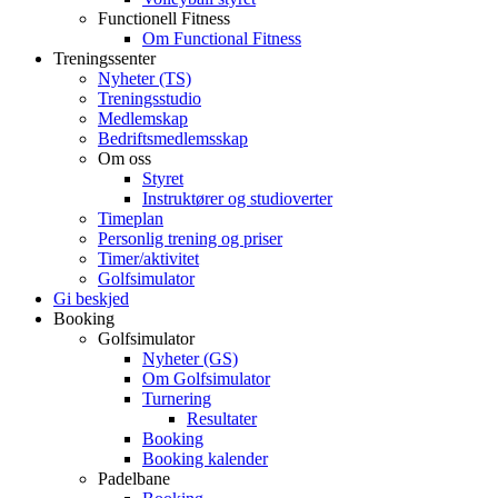
Functionell Fitness
Om Functional Fitness
Treningssenter
Nyheter (TS)
Treningsstudio
Medlemskap
Bedriftsmedlemsskap
Om oss
Styret
Instruktører og studioverter
Timeplan
Personlig trening og priser
Timer/aktivitet
Golfsimulator
Gi beskjed
Booking
Golfsimulator
Nyheter (GS)
Om Golfsimulator
Turnering
Resultater
Booking
Booking kalender
Padelbane