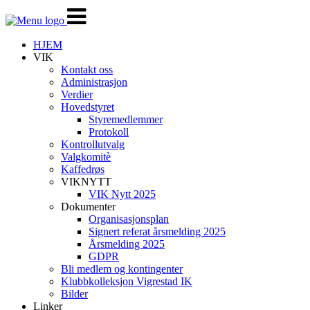
Veksle
navigasjon
HJEM
VIK
Kontakt oss
Administrasjon
Verdier
Hovedstyret
Styremedlemmer
Protokoll
Kontrollutvalg
Valgkomitè
Kaffedrøs
VIKNYTT
VIK Nytt 2025
Dokumenter
Organisasjonsplan
Signert referat årsmelding 2025
Årsmelding 2025
GDPR
Bli medlem og kontingenter
Klubbkolleksjon Vigrestad IK
Bilder
Linker