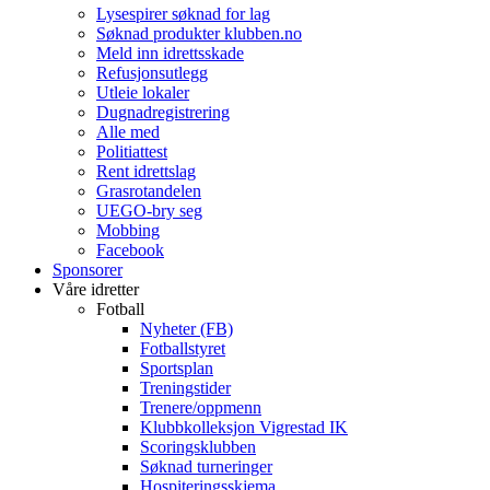
Lysespirer søknad for lag
Søknad produkter klubben.no
Meld inn idrettsskade
Refusjonsutlegg
Utleie lokaler
Dugnadregistrering
Alle med
Politiattest
Rent idrettslag
Grasrotandelen
UEGO-bry seg
Mobbing
Facebook
Sponsorer
Våre idretter
Fotball
Nyheter (FB)
Fotballstyret
Sportsplan
Treningstider
Trenere/oppmenn
Klubbkolleksjon Vigrestad IK
Scoringsklubben
Søknad turneringer
Hospiteringsskjema