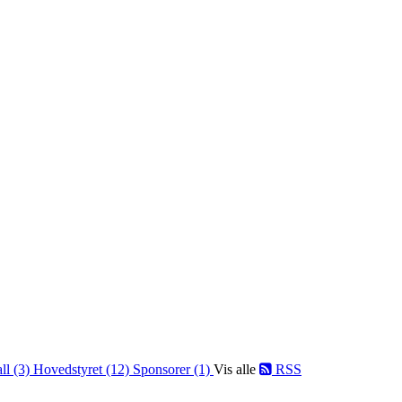
ll (3)
Hovedstyret (12)
Sponsorer (1)
Vis alle
RSS