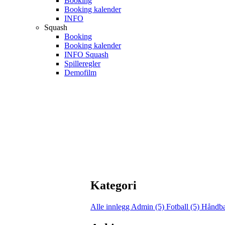
Booking
Booking kalender
INFO
Squash
Booking
Booking kalender
INFO Squash
Spilleregler
Demofilm
Kategori
Alle innlegg
Admin (5)
Fotball (5)
Håndba