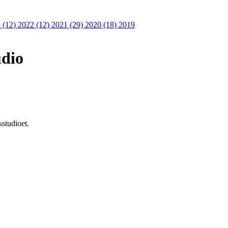
 (12)
2022 (12)
2021 (29)
2020 (18)
2019
udio
gsstudioet.