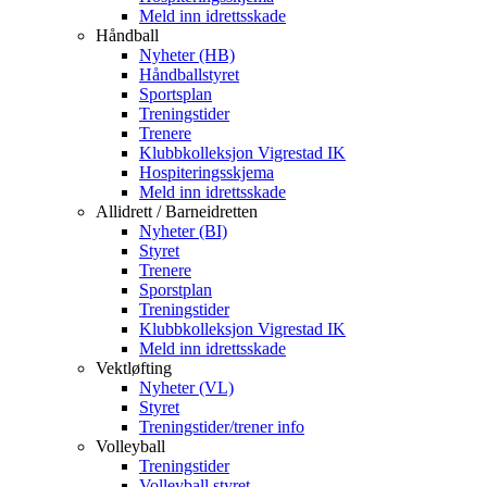
Meld inn idrettsskade
Håndball
Nyheter (HB)
Håndballstyret
Sportsplan
Treningstider
Trenere
Klubbkolleksjon Vigrestad IK
Hospiteringsskjema
Meld inn idrettsskade
Allidrett / Barneidretten
Nyheter (BI)
Styret
Trenere
Sporstplan
Treningstider
Klubbkolleksjon Vigrestad IK
Meld inn idrettsskade
Vektløfting
Nyheter (VL)
Styret
Treningstider/trener info
Volleyball
Treningstider
Volleyball styret