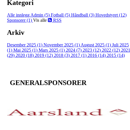
Kategori
Alle innlegg
Admin (5)
Fotball (5)
Håndball (3)
Hovedstyret (12)
Sponsorer (1)
Vis alle
RSS
Arkiv
Desember 2025 (1)
November 2025 (1)
August 2025 (1)
Juli 2025
(1)
Mai 2025 (1)
Mars 2025 (1)
2024 (7)
2023 (12)
2022 (12)
202
(29)
2020 (18)
2019 (12)
2018 (3)
2017 (1)
2016 (14)
2015 (14)
GENERALSPONSORER