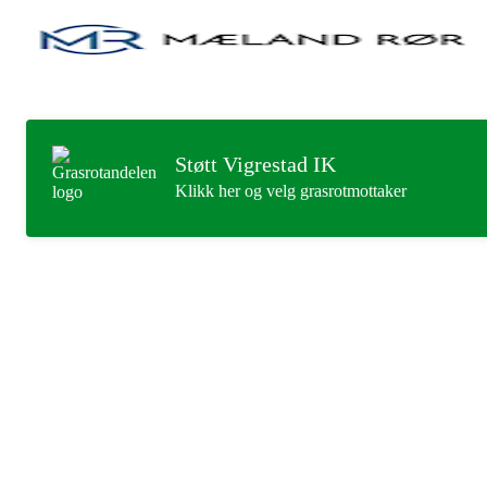
Støtt Vigrestad IK
Klikk her og velg grasrotmottaker