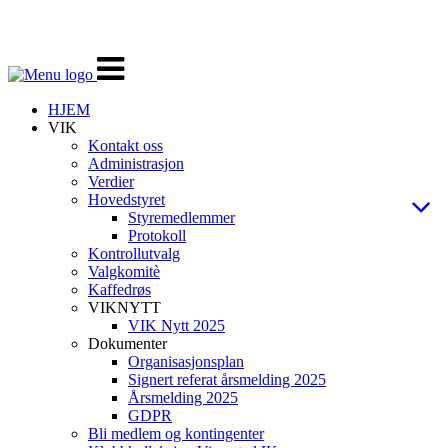
Veksle
navigasjon
HJEM
VIK
Kontakt oss
Administrasjon
Verdier
Hovedstyret
Styremedlemmer
Protokoll
Kontrollutvalg
Valgkomitè
Kaffedrøs
VIKNYTT
VIK Nytt 2025
Dokumenter
Organisasjonsplan
Signert referat årsmelding 2025
Årsmelding 2025
GDPR
Bli medlem og kontingenter