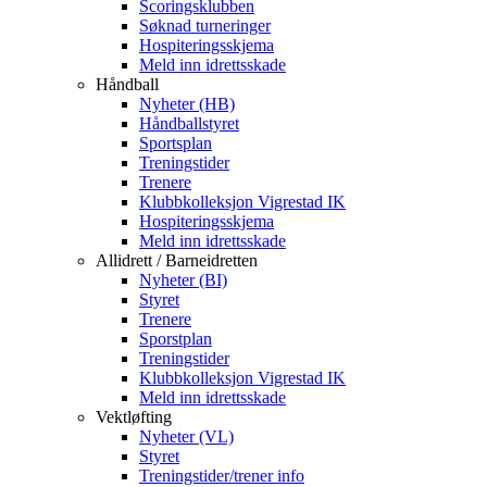
Scoringsklubben
Søknad turneringer
Hospiteringsskjema
Meld inn idrettsskade
Håndball
Nyheter (HB)
Håndballstyret
Sportsplan
Treningstider
Trenere
Klubbkolleksjon Vigrestad IK
Hospiteringsskjema
Meld inn idrettsskade
Allidrett / Barneidretten
Nyheter (BI)
Styret
Trenere
Sporstplan
Treningstider
Klubbkolleksjon Vigrestad IK
Meld inn idrettsskade
Vektløfting
Nyheter (VL)
Styret
Treningstider/trener info