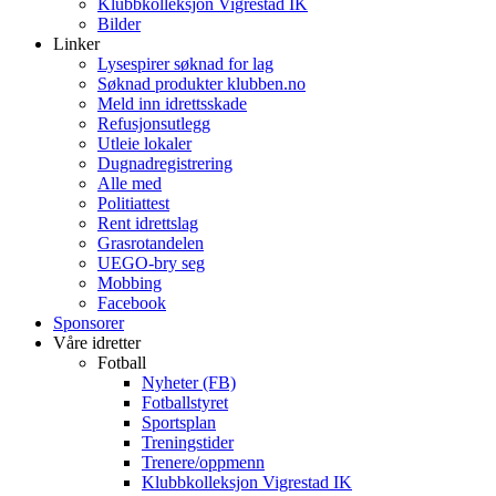
Klubbkolleksjon Vigrestad IK
Bilder
Linker
Lysespirer søknad for lag
Søknad produkter klubben.no
Meld inn idrettsskade
Refusjonsutlegg
Utleie lokaler
Dugnadregistrering
Alle med
Politiattest
Rent idrettslag
Grasrotandelen
UEGO-bry seg
Mobbing
Facebook
Sponsorer
Våre idretter
Fotball
Nyheter (FB)
Fotballstyret
Sportsplan
Treningstider
Trenere/oppmenn
Klubbkolleksjon Vigrestad IK