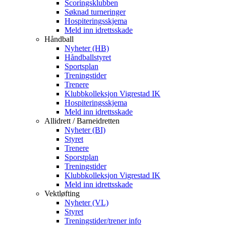
Scoringsklubben
Søknad turneringer
Hospiteringsskjema
Meld inn idrettsskade
Håndball
Nyheter (HB)
Håndballstyret
Sportsplan
Treningstider
Trenere
Klubbkolleksjon Vigrestad IK
Hospiteringsskjema
Meld inn idrettsskade
Allidrett / Barneidretten
Nyheter (BI)
Styret
Trenere
Sporstplan
Treningstider
Klubbkolleksjon Vigrestad IK
Meld inn idrettsskade
Vektløfting
Nyheter (VL)
Styret
Treningstider/trener info