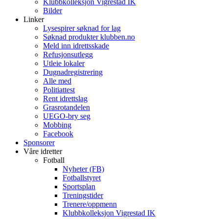
Klubbkolleksjon Vigrestad IK
Bilder
Linker
Lysespirer søknad for lag
Søknad produkter klubben.no
Meld inn idrettsskade
Refusjonsutlegg
Utleie lokaler
Dugnadregistrering
Alle med
Politiattest
Rent idrettslag
Grasrotandelen
UEGO-bry seg
Mobbing
Facebook
Sponsorer
Våre idretter
Fotball
Nyheter (FB)
Fotballstyret
Sportsplan
Treningstider
Trenere/oppmenn
Klubbkolleksjon Vigrestad IK