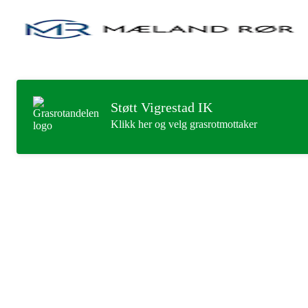
Støtt Vigrestad IK
Klikk her og velg grasrotmottaker