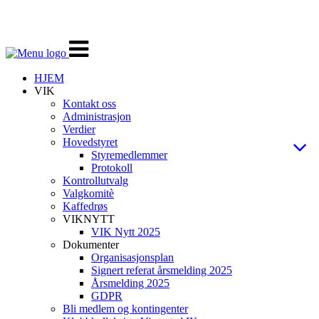
Veksle
navigasjon
HJEM
VIK
Kontakt oss
Administrasjon
Verdier
Hovedstyret
Styremedlemmer
Protokoll
Kontrollutvalg
Valgkomitè
Kaffedrøs
VIKNYTT
VIK Nytt 2025
Dokumenter
Organisasjonsplan
Signert referat årsmelding 2025
Årsmelding 2025
GDPR
Bli medlem og kontingenter