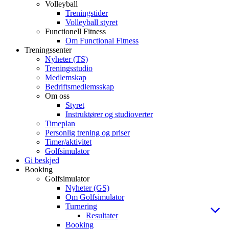
Volleyball
Treningstider
Volleyball styret
Functionell Fitness
Om Functional Fitness
Treningssenter
Nyheter (TS)
Treningsstudio
Medlemskap
Bedriftsmedlemsskap
Om oss
Styret
Instruktører og studioverter
Timeplan
Personlig trening og priser
Timer/aktivitet
Golfsimulator
Gi beskjed
Booking
Golfsimulator
Nyheter (GS)
Om Golfsimulator
Turnering
Resultater
Booking