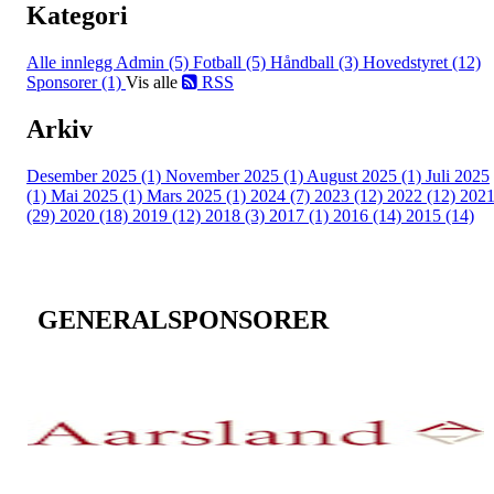
Kategori
Alle innlegg
Admin (5)
Fotball (5)
Håndball (3)
Hovedstyret (12)
Sponsorer (1)
Vis alle
RSS
Arkiv
Desember 2025 (1)
November 2025 (1)
August 2025 (1)
Juli 2025
(1)
Mai 2025 (1)
Mars 2025 (1)
2024 (7)
2023 (12)
2022 (12)
202
(29)
2020 (18)
2019 (12)
2018 (3)
2017 (1)
2016 (14)
2015 (14)
GENERALSPONSORER