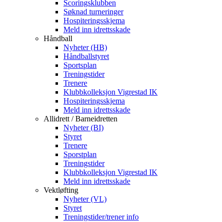
Scoringsklubben
Søknad turneringer
Hospiteringsskjema
Meld inn idrettsskade
Håndball
Nyheter (HB)
Håndballstyret
Sportsplan
Treningstider
Trenere
Klubbkolleksjon Vigrestad IK
Hospiteringsskjema
Meld inn idrettsskade
Allidrett / Barneidretten
Nyheter (BI)
Styret
Trenere
Sporstplan
Treningstider
Klubbkolleksjon Vigrestad IK
Meld inn idrettsskade
Vektløfting
Nyheter (VL)
Styret
Treningstider/trener info