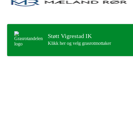
Støtt Vigrestad IK
Klikk her og velg grasrotmottaker