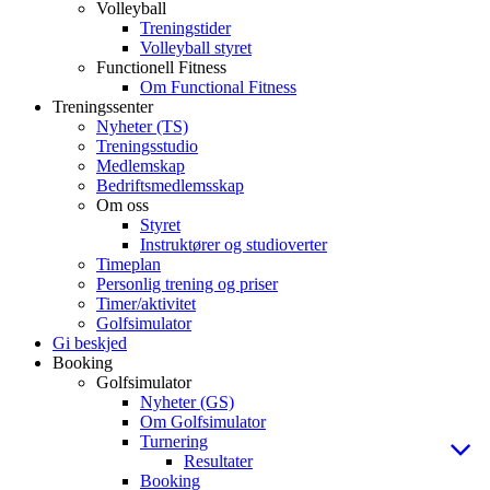
Volleyball
Treningstider
Volleyball styret
Functionell Fitness
Om Functional Fitness
Treningssenter
Nyheter (TS)
Treningsstudio
Medlemskap
Bedriftsmedlemsskap
Om oss
Styret
Instruktører og studioverter
Timeplan
Personlig trening og priser
Timer/aktivitet
Golfsimulator
Gi beskjed
Booking
Golfsimulator
Nyheter (GS)
Om Golfsimulator
Turnering
Resultater
Booking