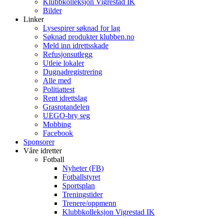
Klubbkolleksjon Vigrestad IK
Bilder
Linker
Lysespirer søknad for lag
Søknad produkter klubben.no
Meld inn idrettsskade
Refusjonsutlegg
Utleie lokaler
Dugnadregistrering
Alle med
Politiattest
Rent idrettslag
Grasrotandelen
UEGO-bry seg
Mobbing
Facebook
Sponsorer
Våre idretter
Fotball
Nyheter (FB)
Fotballstyret
Sportsplan
Treningstider
Trenere/oppmenn
Klubbkolleksjon Vigrestad IK