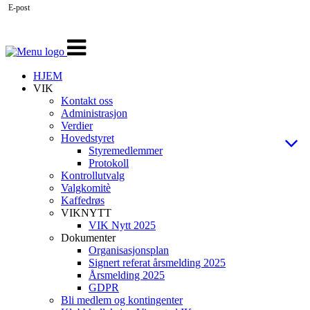
E-post
Veksle
navigasjon
HJEM
VIK
Kontakt oss
Administrasjon
Verdier
Hovedstyret
Styremedlemmer
Protokoll
Kontrollutvalg
Valgkomitè
Kaffedrøs
VIKNYTT
VIK Nytt 2025
Dokumenter
Organisasjonsplan
Signert referat årsmelding 2025
Årsmelding 2025
GDPR
Bli medlem og kontingenter