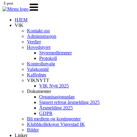
E-post
Veksle
navigasjon
HJEM
VIK
Kontakt oss
Administrasjon
Verdier
Hovedstyret
Styremedlemmer
Protokoll
Kontrollutvalg
Valgkomitè
Kaffedrøs
VIKNYTT
VIK Nytt 2025
Dokumenter
Organisasjonsplan
Signert referat årsmelding 2025
Årsmelding 2025
GDPR
Bli medlem og kontingenter
Klubbkolleksjon Vigrestad IK
Bilder
Linker