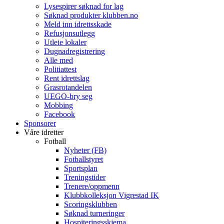
Lysespirer søknad for lag
Søknad produkter klubben.no
Meld inn idrettsskade
Refusjonsutlegg
Utleie lokaler
Dugnadregistrering
Alle med
Politiattest
Rent idrettslag
Grasrotandelen
UEGO-bry seg
Mobbing
Facebook
Sponsorer
Våre idretter
Fotball
Nyheter (FB)
Fotballstyret
Sportsplan
Treningstider
Trenere/oppmenn
Klubbkolleksjon Vigrestad IK
Scoringsklubben
Søknad turneringer
Hospiteringsskjema