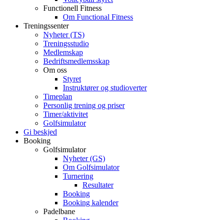
Functionell Fitness
Om Functional Fitness
Treningssenter
Nyheter (TS)
Treningsstudio
Medlemskap
Bedriftsmedlemsskap
Om oss
Styret
Instruktører og studioverter
Timeplan
Personlig trening og priser
Timer/aktivitet
Golfsimulator
Gi beskjed
Booking
Golfsimulator
Nyheter (GS)
Om Golfsimulator
Turnering
Resultater
Booking
Booking kalender
Padelbane