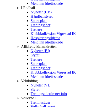
Meld inn idrettsskade
Håndball
Nyheter (HB)
Håndballstyret
Sportsplan
Treningstider
Trenere
Klubbkolleksjon Vigrestad IK
Hospiteringsskjema
Meld inn idrettsskade
Allidrett / Barneidretten
Nyheter (BI)
Styret
Trenere
Sporstplan
Treningstider
Klubbkolleksjon Vigrestad IK
Meld inn idrettsskade
Vektløfting
Nyheter (VL)
Styret
Treningstider/trener info
Volleyball
Treningstider
Volleyball styret