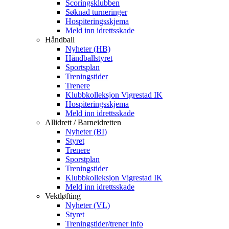
Scoringsklubben
Søknad turneringer
Hospiteringsskjema
Meld inn idrettsskade
Håndball
Nyheter (HB)
Håndballstyret
Sportsplan
Treningstider
Trenere
Klubbkolleksjon Vigrestad IK
Hospiteringsskjema
Meld inn idrettsskade
Allidrett / Barneidretten
Nyheter (BI)
Styret
Trenere
Sporstplan
Treningstider
Klubbkolleksjon Vigrestad IK
Meld inn idrettsskade
Vektløfting
Nyheter (VL)
Styret
Treningstider/trener info