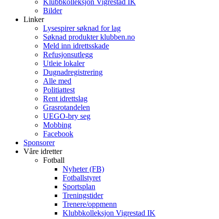
Klubbkolleksjon Vigrestad IK
Bilder
Linker
Lysespirer søknad for lag
Søknad produkter klubben.no
Meld inn idrettsskade
Refusjonsutlegg
Utleie lokaler
Dugnadregistrering
Alle med
Politiattest
Rent idrettslag
Grasrotandelen
UEGO-bry seg
Mobbing
Facebook
Sponsorer
Våre idretter
Fotball
Nyheter (FB)
Fotballstyret
Sportsplan
Treningstider
Trenere/oppmenn
Klubbkolleksjon Vigrestad IK