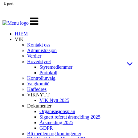
E-post
Veksle
navigasjon
HJEM
VIK
Kontakt oss
Administrasjon
Verdier
Hovedstyret
Styremedlemmer
Protokoll
Kontrollutvalg
Valgkomitè
Kaffedrøs
VIKNYTT
VIK Nytt 2025
Dokumenter
Organisasjonsplan
Signert referat årsmelding 2025
Årsmelding 2025
GDPR
Bli medlem og kontingenter