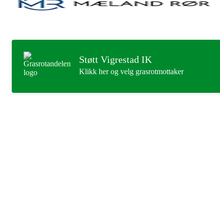
Støtt Vigrestad IK
Klikk her og velg grasrotmottaker