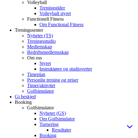
Volleyball
Treningstider
Volleyball styret
Functionell Fitness
Om Functional Fitness
Treningssenter
Nyheter (TS)
Treningsstudio
Medlemskap
Bedriftsmedlemsskap
Om oss
Styret
Instruktører og studioverter
Timeplan
Personlig trening og priser
Timer/aktivitet
Golfsimulator
Gi beskjed
Booking
Golfsimulator
Nyheter (GS)
Om Golfsimulator
Turnering
Resultater
Booking