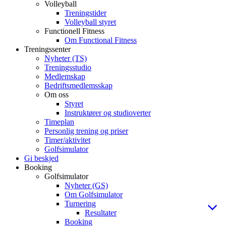
Volleyball
Treningstider
Volleyball styret
Functionell Fitness
Om Functional Fitness
Treningssenter
Nyheter (TS)
Treningsstudio
Medlemskap
Bedriftsmedlemsskap
Om oss
Styret
Instruktører og studioverter
Timeplan
Personlig trening og priser
Timer/aktivitet
Golfsimulator
Gi beskjed
Booking
Golfsimulator
Nyheter (GS)
Om Golfsimulator
Turnering
Resultater
Booking