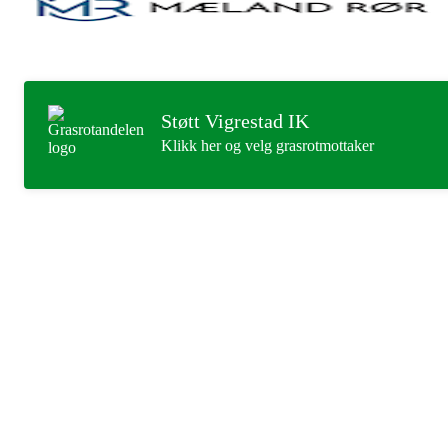
Støtt Vigrestad IK
Klikk her og velg grasrotmottaker