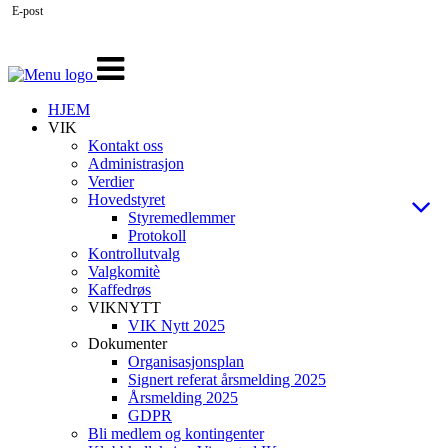
E-post
Veksle
navigasjon
HJEM
VIK
Kontakt oss
Administrasjon
Verdier
Hovedstyret
Styremedlemmer
Protokoll
Kontrollutvalg
Valgkomitè
Kaffedrøs
VIKNYTT
VIK Nytt 2025
Dokumenter
Organisasjonsplan
Signert referat årsmelding 2025
Årsmelding 2025
GDPR
Bli medlem og kontingenter