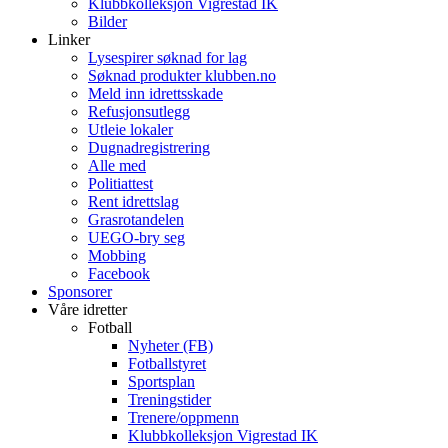
Klubbkolleksjon Vigrestad IK
Bilder
Linker
Lysespirer søknad for lag
Søknad produkter klubben.no
Meld inn idrettsskade
Refusjonsutlegg
Utleie lokaler
Dugnadregistrering
Alle med
Politiattest
Rent idrettslag
Grasrotandelen
UEGO-bry seg
Mobbing
Facebook
Sponsorer
Våre idretter
Fotball
Nyheter (FB)
Fotballstyret
Sportsplan
Treningstider
Trenere/oppmenn
Klubbkolleksjon Vigrestad IK