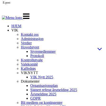
E-post
Veksle
navigasjon
HJEM
VIK
Kontakt oss
Administrasjon
Verdier
Hovedstyret
Styremedlemmer
Protokoll
Kontrollutvalg
Valgkomitè
Kaffedrøs
VIKNYTT
VIK Nytt 2025
Dokumenter
Organisasjonsplan
Signert referat årsmelding 2025
Årsmelding 2025
GDPR
Bli medlem og kontingenter