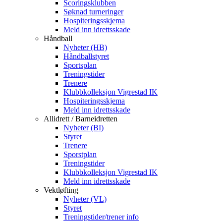
Scoringsklubben
Søknad turneringer
Hospiteringsskjema
Meld inn idrettsskade
Håndball
Nyheter (HB)
Håndballstyret
Sportsplan
Treningstider
Trenere
Klubbkolleksjon Vigrestad IK
Hospiteringsskjema
Meld inn idrettsskade
Allidrett / Barneidretten
Nyheter (BI)
Styret
Trenere
Sporstplan
Treningstider
Klubbkolleksjon Vigrestad IK
Meld inn idrettsskade
Vektløfting
Nyheter (VL)
Styret
Treningstider/trener info