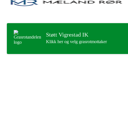
Støtt Vigrestad IK
Klikk her og velg grasrotmottaker