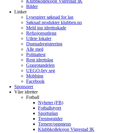
Klubbkolleksjon Vigrestad IK
Bilder
Linker
Lysespirer søknad for lag
Søknad produkter klubben.no
Meld inn idrettsskade
Refusjonsutlegg
Utleie lokaler
Dugnadregistrering
Alle med
Politiattest
Rent idrettslag
Grasrotandelen
UEGO-bry seg
Mobbing
Facebook
Sponsorer
Våre idretter
Fotball
Nyheter (FB)
Fotballstyret
Sportsplan
Treningstider
Trenere/oppmenn
Klubbkolleksjon Vigrestad IK