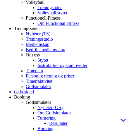
Volleyball
Treningstider
Volleyball styret
Functionell Fitness
Om Functional Fitness
Treningssenter
Nyheter (TS)
Treningsstudio
Medlemskap
Bedriftsmedlemsskap
Om oss
Styret
Instruktører og studioverter
Timeplan
Personlig trening og priser
Timer/aktivitet
Golfsimulator
Gi beskjed
Booking
Golfsimulator
Nyheter (GS)
Om Golfsimulator
Turnering
Resultater
Booking