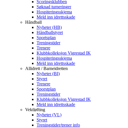
Scoringsklubben
Søknad turneringer
Hospiteringsskjema
Meld inn idrettsskade
Håndball
Nyheter (HB)
Håndballstyret
Sportsplan
Treningstider
Trenere
Klubbkolleksjon Vigrestad IK
Hospiteringsskjema
Meld inn idrettsskade
Allidrett / Barneidretten
Nyheter (BI)
Styret
Trenere
Sporstplan
Treningstider
Klubbkolleksjon Vigrestad IK
Meld inn idrettsskade
Vektløfting
Nyheter (VL)
Styret
Treningstider/trener info