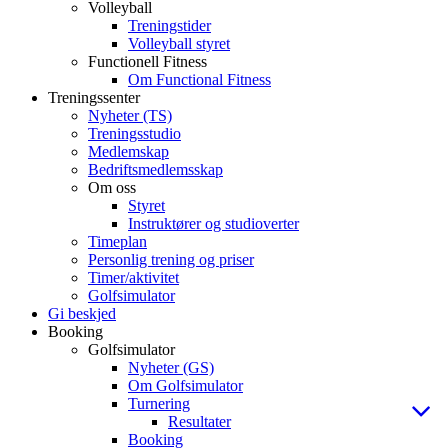
Volleyball
Treningstider
Volleyball styret
Functionell Fitness
Om Functional Fitness
Treningssenter
Nyheter (TS)
Treningsstudio
Medlemskap
Bedriftsmedlemsskap
Om oss
Styret
Instruktører og studioverter
Timeplan
Personlig trening og priser
Timer/aktivitet
Golfsimulator
Gi beskjed
Booking
Golfsimulator
Nyheter (GS)
Om Golfsimulator
Turnering
Resultater
Booking