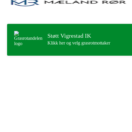
Støtt Vigrestad IK
Klikk her og velg grasrotmottaker