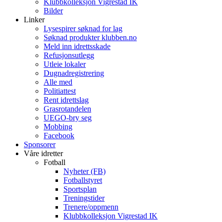
Klubbkolleksjon Vigrestad IK
Bilder
Linker
Lysespirer søknad for lag
Søknad produkter klubben.no
Meld inn idrettsskade
Refusjonsutlegg
Utleie lokaler
Dugnadregistrering
Alle med
Politiattest
Rent idrettslag
Grasrotandelen
UEGO-bry seg
Mobbing
Facebook
Sponsorer
Våre idretter
Fotball
Nyheter (FB)
Fotballstyret
Sportsplan
Treningstider
Trenere/oppmenn
Klubbkolleksjon Vigrestad IK