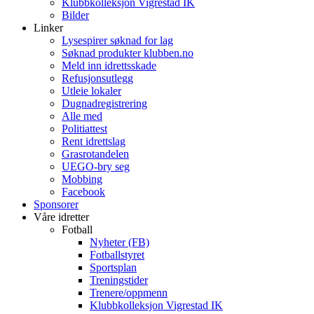
Klubbkolleksjon Vigrestad IK
Bilder
Linker
Lysespirer søknad for lag
Søknad produkter klubben.no
Meld inn idrettsskade
Refusjonsutlegg
Utleie lokaler
Dugnadregistrering
Alle med
Politiattest
Rent idrettslag
Grasrotandelen
UEGO-bry seg
Mobbing
Facebook
Sponsorer
Våre idretter
Fotball
Nyheter (FB)
Fotballstyret
Sportsplan
Treningstider
Trenere/oppmenn
Klubbkolleksjon Vigrestad IK