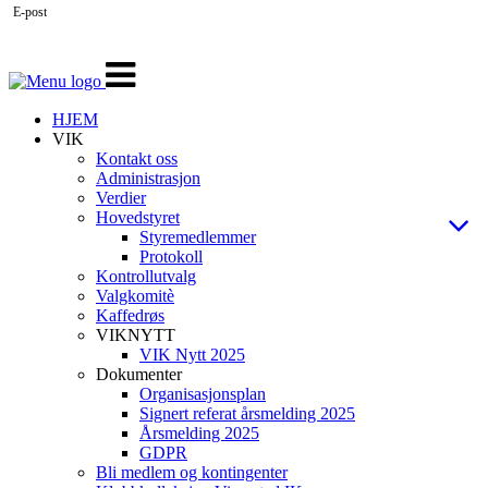
E-post
Veksle
navigasjon
HJEM
VIK
Kontakt oss
Administrasjon
Verdier
Hovedstyret
Styremedlemmer
Protokoll
Kontrollutvalg
Valgkomitè
Kaffedrøs
VIKNYTT
VIK Nytt 2025
Dokumenter
Organisasjonsplan
Signert referat årsmelding 2025
Årsmelding 2025
GDPR
Bli medlem og kontingenter