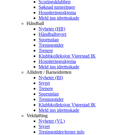
Scoringsklubben
Søknad turneringer
Hospiteringsskjema
Meld inn idrettsskade
Håndball
Nyheter (HB)
Håndballstyret
Sportsplan
Treningstider
Trenere
Klubbkolleksjon Vigrestad IK
Hospiteringsskjema
Meld inn idrettsskade
Allidrett / Barneidretten
Nyheter (BI)
Styret
Trenere
Sporstplan
Treningstider
Klubbkolleksjon Vigrestad IK
Meld inn idrettsskade
Vektløfting
Nyheter (VL)
Styret
Treningstider/trener info