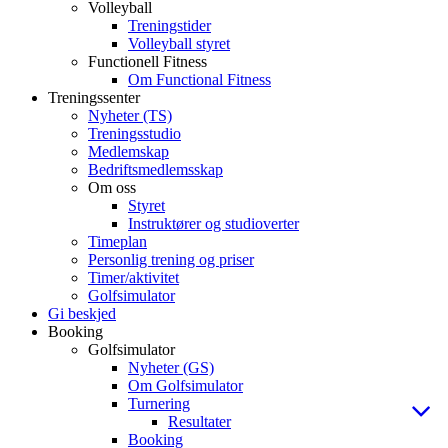
Volleyball
Treningstider
Volleyball styret
Functionell Fitness
Om Functional Fitness
Treningssenter
Nyheter (TS)
Treningsstudio
Medlemskap
Bedriftsmedlemsskap
Om oss
Styret
Instruktører og studioverter
Timeplan
Personlig trening og priser
Timer/aktivitet
Golfsimulator
Gi beskjed
Booking
Golfsimulator
Nyheter (GS)
Om Golfsimulator
Turnering
Resultater
Booking