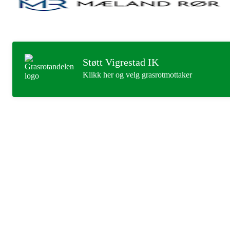
Støtt Vigrestad IK
Klikk her og velg grasrotmottaker