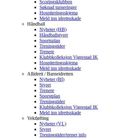
Scoringsklubben
Søknad turneringer
Hospiteringsskjema
Meld inn idrettsskade
Håndball
Nyheter (HB)
Håndballstyret
Sportsplan
Treningstider
Trenere
Klubbkolleksjon Vigrestad IK
Hospiteringsskjema
Meld inn idrettsskade
Allidrett / Barneidretten
Nyheter (BI)
Styret
Trenere
Sporstplan
Treningstider
Klubbkolleksjon Vigrestad IK
Meld inn idrettsskade
Vektløfting
Nyheter (VL)
Styret
Treningstider/trener info