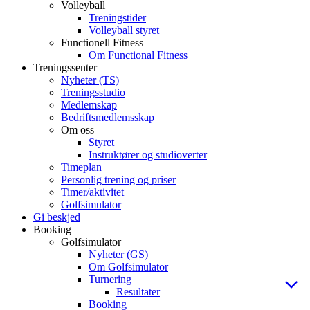
Volleyball
Treningstider
Volleyball styret
Functionell Fitness
Om Functional Fitness
Treningssenter
Nyheter (TS)
Treningsstudio
Medlemskap
Bedriftsmedlemsskap
Om oss
Styret
Instruktører og studioverter
Timeplan
Personlig trening og priser
Timer/aktivitet
Golfsimulator
Gi beskjed
Booking
Golfsimulator
Nyheter (GS)
Om Golfsimulator
Turnering
Resultater
Booking