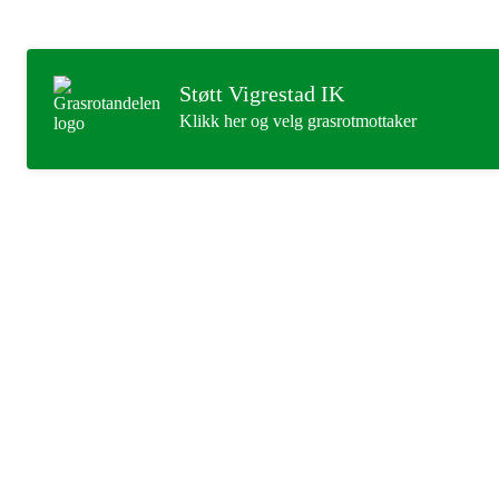
Støtt Vigrestad IK
Klikk her og velg grasrotmottaker