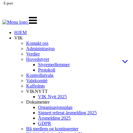
E-post
Veksle
navigasjon
HJEM
VIK
Kontakt oss
Administrasjon
Verdier
Hovedstyret
Styremedlemmer
Protokoll
Kontrollutvalg
Valgkomitè
Kaffedrøs
VIKNYTT
VIK Nytt 2025
Dokumenter
Organisasjonsplan
Signert referat årsmelding 2025
Årsmelding 2025
GDPR
Bli medlem og kontingenter