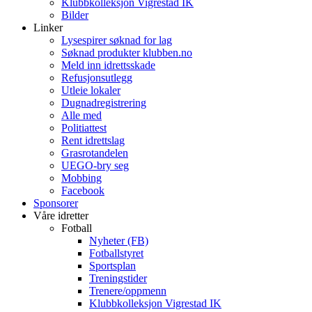
Klubbkolleksjon Vigrestad IK
Bilder
Linker
Lysespirer søknad for lag
Søknad produkter klubben.no
Meld inn idrettsskade
Refusjonsutlegg
Utleie lokaler
Dugnadregistrering
Alle med
Politiattest
Rent idrettslag
Grasrotandelen
UEGO-bry seg
Mobbing
Facebook
Sponsorer
Våre idretter
Fotball
Nyheter (FB)
Fotballstyret
Sportsplan
Treningstider
Trenere/oppmenn
Klubbkolleksjon Vigrestad IK