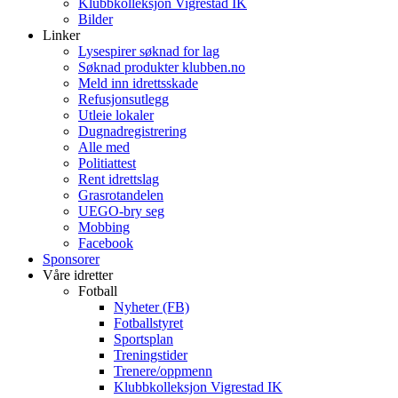
Klubbkolleksjon Vigrestad IK
Bilder
Linker
Lysespirer søknad for lag
Søknad produkter klubben.no
Meld inn idrettsskade
Refusjonsutlegg
Utleie lokaler
Dugnadregistrering
Alle med
Politiattest
Rent idrettslag
Grasrotandelen
UEGO-bry seg
Mobbing
Facebook
Sponsorer
Våre idretter
Fotball
Nyheter (FB)
Fotballstyret
Sportsplan
Treningstider
Trenere/oppmenn
Klubbkolleksjon Vigrestad IK