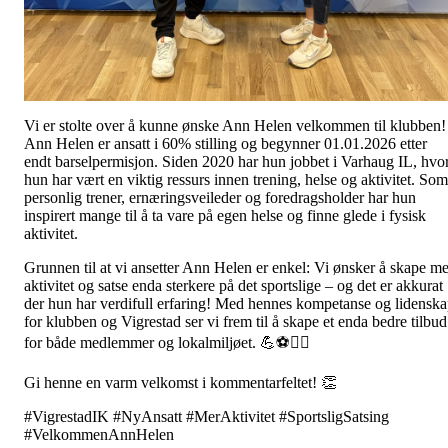
Vi er stolte over å kunne ønske Ann Helen velkommen til klubben!
Ann Helen er ansatt i 60% stilling og begynner 01.01.2026 etter
endt barselpermisjon. Siden 2020 har hun jobbet i Varhaug IL, hvo
hun har vært en viktig ressurs innen trening, helse og aktivitet. Som
personlig trener, ernæringsveileder og foredragsholder har hun
inspirert mange til å ta vare på egen helse og finne glede i fysisk
aktivitet.
Grunnen til at vi ansetter Ann Helen er enkel: Vi ønsker å skape me
aktivitet og satse enda sterkere på det sportslige – og det er akkurat
der hun har verdifull erfaring! Med hennes kompetanse og lidensk
for klubben og Vigrestad ser vi frem til å skape et enda bedre tilbud
for både medlemmer og lokalmiljøet. 💪⚽🏋️‍♀️
Gi henne en varm velkomst i kommentarfeltet! 👏
#VigrestadIK #NyAnsatt #MerAktivitet #SportsligSatsing
#VelkommenAnnHelen