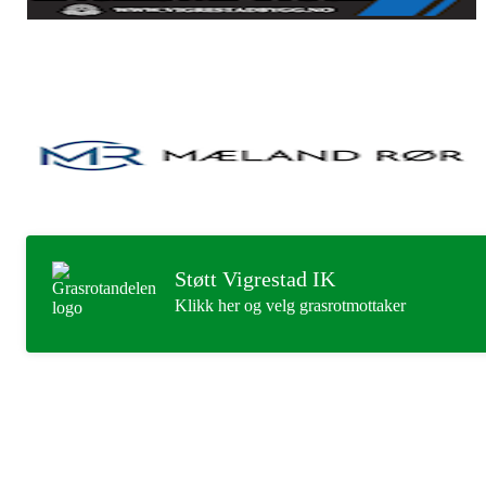
Støtt Vigrestad IK
Klikk her og velg grasrotmottaker