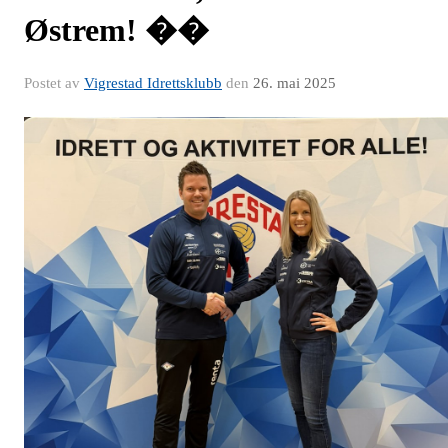
Østrem! ��
Postet av
Vigrestad Idrettsklubb
den
26. mai 2025