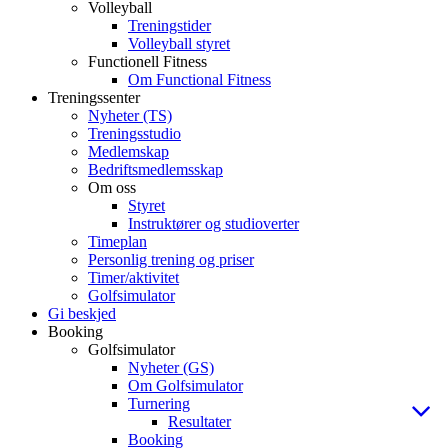
Volleyball
Treningstider
Volleyball styret
Functionell Fitness
Om Functional Fitness
Treningssenter
Nyheter (TS)
Treningsstudio
Medlemskap
Bedriftsmedlemsskap
Om oss
Styret
Instruktører og studioverter
Timeplan
Personlig trening og priser
Timer/aktivitet
Golfsimulator
Gi beskjed
Booking
Golfsimulator
Nyheter (GS)
Om Golfsimulator
Turnering
Resultater
Booking