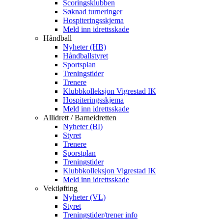
Scoringsklubben
Søknad turneringer
Hospiteringsskjema
Meld inn idrettsskade
Håndball
Nyheter (HB)
Håndballstyret
Sportsplan
Treningstider
Trenere
Klubbkolleksjon Vigrestad IK
Hospiteringsskjema
Meld inn idrettsskade
Allidrett / Barneidretten
Nyheter (BI)
Styret
Trenere
Sporstplan
Treningstider
Klubbkolleksjon Vigrestad IK
Meld inn idrettsskade
Vektløfting
Nyheter (VL)
Styret
Treningstider/trener info