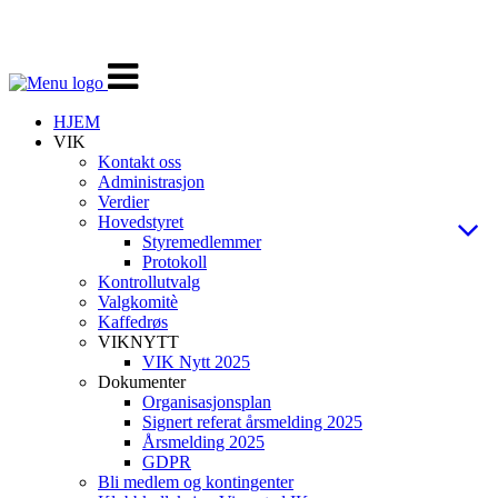
Veksle
navigasjon
HJEM
VIK
Kontakt oss
Administrasjon
Verdier
Hovedstyret
Styremedlemmer
Protokoll
Kontrollutvalg
Valgkomitè
Kaffedrøs
VIKNYTT
VIK Nytt 2025
Dokumenter
Organisasjonsplan
Signert referat årsmelding 2025
Årsmelding 2025
GDPR
Bli medlem og kontingenter